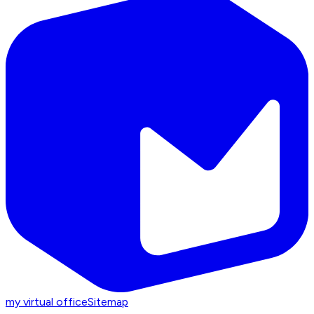
my virtual office
Sitemap