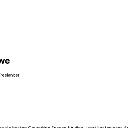
bwe
reelancer
n die besten Coworking Spaces für dich. Jetzt kostenloses A