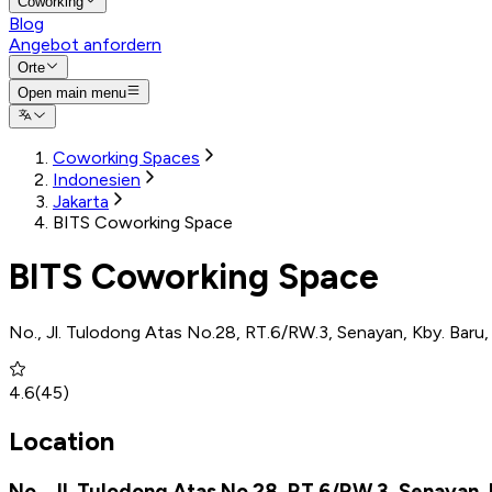
Coworking
Blog
Angebot anfordern
Orte
Open main menu
Coworking Spaces
Indonesien
Jakarta
BITS Coworking Space
BITS Coworking Space
No., Jl. Tulodong Atas No.28, RT.6/RW.3, Senayan, Kby. Baru,
4.6
(
45
)
Location
No., Jl. Tulodong Atas No.28, RT.6/RW.3, Senayan, 