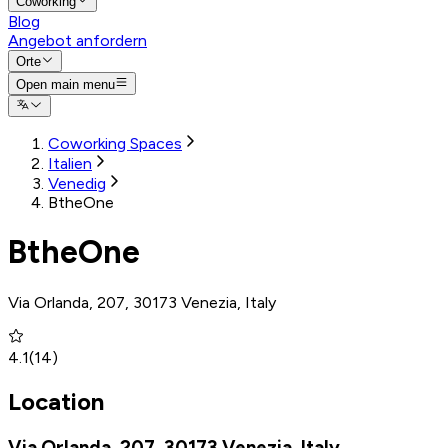
Coworking
Blog
Angebot anfordern
Orte
Open main menu
Coworking Spaces
Italien
Venedig
BtheOne
BtheOne
Via Orlanda, 207, 30173 Venezia, Italy
4.1
(
14
)
Location
Via Orlanda, 207, 30173 Venezia, Italy