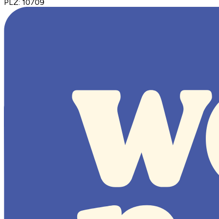
PLZ
:
10709