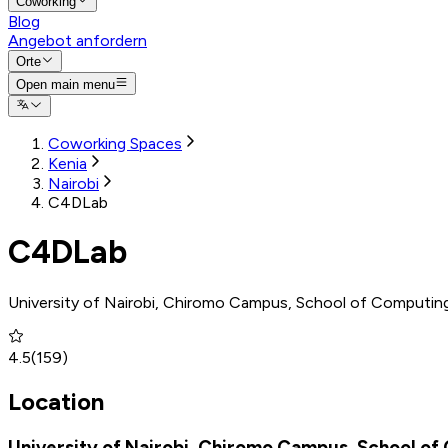
Coworking
Blog
Angebot anfordern
Orte
Open main menu
Coworking Spaces
Kenia
Nairobi
C4DLab
C4DLab
University of Nairobi, Chiromo Campus, School of Computing 
4.5
(
159
)
Location
University of Nairobi, Chiromo Campus, School of 