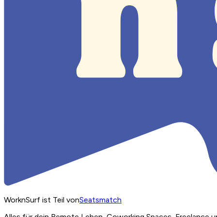
WorknSurf ist Teil von
Seatsmatch
Alles für dein Remote Leben, Coworking Spaces, Freelance u