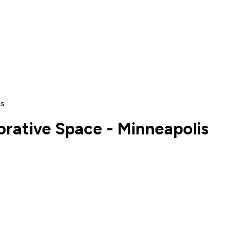
is
rative Space - Minneapolis