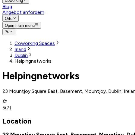
Coworking
Blog
Angebot anfordern
Orte
Open main menu
Coworking Spaces
Irland
Dublin
Helpingnetworks
Helpingnetworks
23 Mountjoy Square East, Basement, Mountjoy, Dublin, Irela
5
(
7
)
Location
23 Mountjoy Square East, Basement, Mountjoy, Dubl