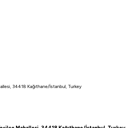
hallesi, 34418 Kağıthane/İstanbul, Turkey
Yeşilce Mahallesi, 34418 Kağıthane/İstanbul, Turkey