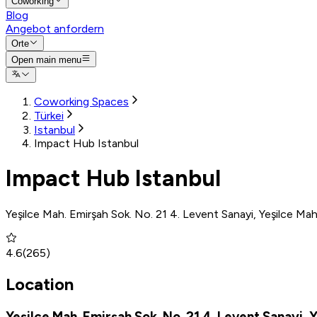
Coworking
Blog
Angebot anfordern
Orte
Open main menu
Coworking Spaces
Türkei
Istanbul
Impact Hub Istanbul
Impact Hub Istanbul
Yeşilce Mah. Emirşah Sok. No. 21 4. Levent Sanayi, Yeşilce Ma
4.6
(
265
)
Location
Yeşilce Mah. Emirşah Sok. No. 21 4. Levent Sanayi, 