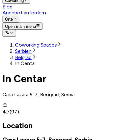
Coworking
Blog
Angebot anfordern
Orte
Open main menu
Coworking Spaces
Serbien
Belgrad
In Centar
In Centar
Cara Lazara 5-7, Beograd, Serbia
4.7
(
97
)
Location
Cara Lazara 5-7, Beograd, Serbia