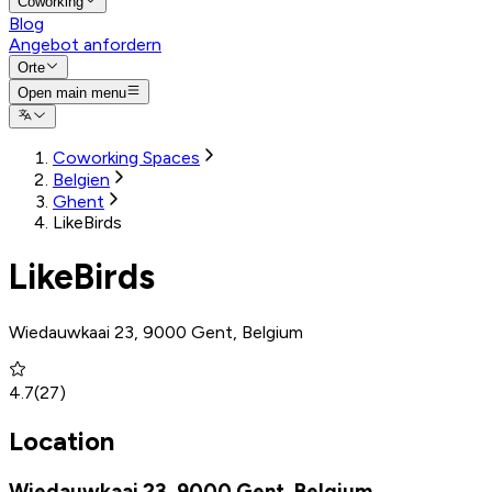
Coworking
Blog
Angebot anfordern
Orte
Open main menu
Coworking Spaces
Belgien
Ghent
LikeBirds
LikeBirds
Wiedauwkaai 23, 9000 Gent, Belgium
4.7
(
27
)
Location
Wiedauwkaai 23, 9000 Gent, Belgium