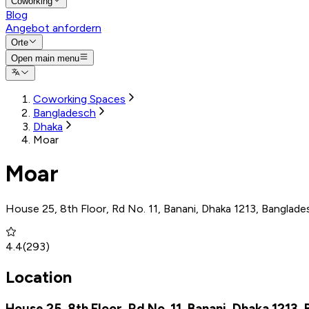
Coworking
Blog
Angebot anfordern
Orte
Open main menu
Coworking Spaces
Bangladesch
Dhaka
Moar
Moar
House 25, 8th Floor, Rd No. 11, Banani, Dhaka 1213, Banglade
4.4
(
293
)
Location
House 25, 8th Floor, Rd No. 11, Banani, Dhaka 1213,