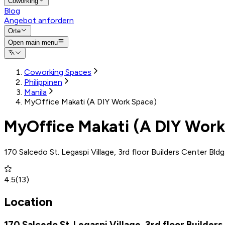
Coworking
Blog
Angebot anfordern
Orte
Open main menu
Coworking Spaces
Philippinen
Manila
MyOffice Makati (A DIY Work Space)
MyOffice Makati (A DIY Work
170 Salcedo St. Legaspi Village, 3rd floor Builders Center Bldg
4.5
(
13
)
Location
170 Salcedo St. Legaspi Village, 3rd floor Builders