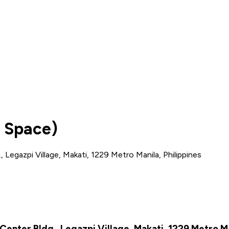
 Space)
., Legazpi Village, Makati, 1229 Metro Manila, Philippines
 Center Bldg., Legazpi Village, Makati, 1229 Metro Ma