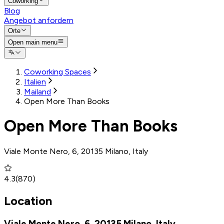
Coworking
Blog
Angebot anfordern
Orte
Open main menu
Coworking Spaces
Italien
Mailand
Open More Than Books
Open More Than Books
Viale Monte Nero, 6, 20135 Milano, Italy
4.3
(
870
)
Location
Viale Monte Nero, 6, 20135 Milano, Italy