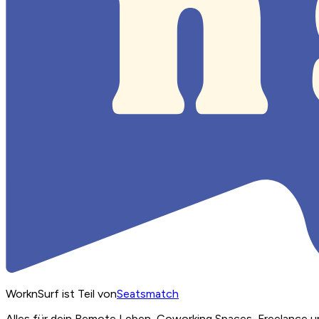
WorknSurf ist Teil von
Seatsmatch
Alles für dein Remote Leben, Coworking Spaces, Freelance u