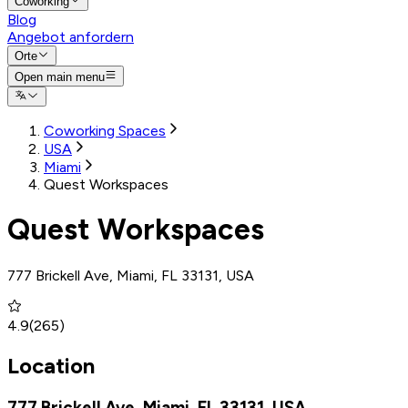
Coworking
Blog
Angebot anfordern
Orte
Open main menu
Coworking Spaces
USA
Miami
Quest Workspaces
Quest Workspaces
777 Brickell Ave, Miami, FL 33131, USA
4.9
(
265
)
Location
777 Brickell Ave, Miami, FL 33131, USA