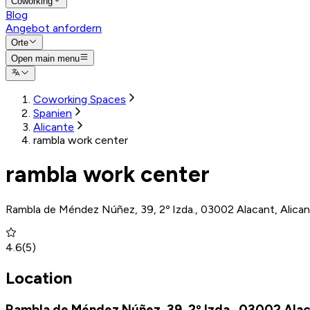
Coworking
Blog
Angebot anfordern
Orte
Open main menu
Coworking Spaces
Spanien
Alicante
rambla work center
rambla work center
Rambla de Méndez Núñez, 39, 2º Izda., 03002 Alacant, Alican
4.6
(
5
)
Location
Rambla de Méndez Núñez, 39, 2º Izda., 03002 Alaca