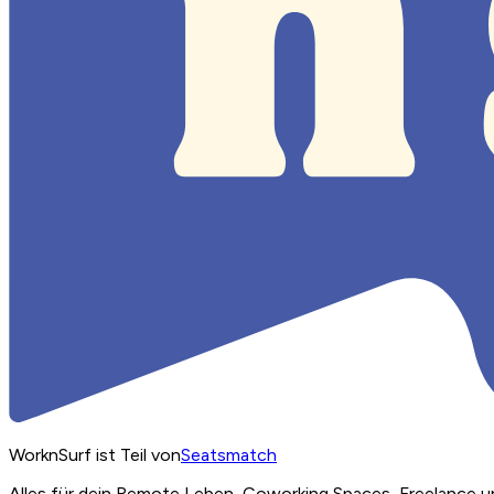
WorknSurf ist Teil von
Seatsmatch
Alles für dein Remote Leben, Coworking Spaces, Freelance u