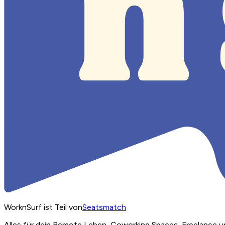
WorknSurf ist Teil von
Seatsmatch
Alles für dein Remote Leben, Coworking Spaces, Freelance u