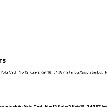
rs
lu Cad., No:12 Kule:2 Kat:18, 34387 Istanbul/Şişli/İstanbul, T
idiyeköy Yolu Cad., No:12 Kule:2 Kat:18, 34387 Ista