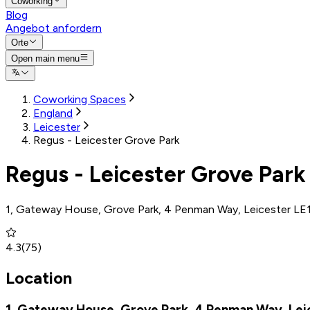
Coworking
Blog
Angebot anfordern
Orte
Open main menu
Coworking Spaces
England
Leicester
Regus - Leicester Grove Park
Regus - Leicester Grove Park
1, Gateway House, Grove Park, 4 Penman Way, Leicester LE
4.3
(
75
)
Location
1, Gateway House, Grove Park, 4 Penman Way, Lei