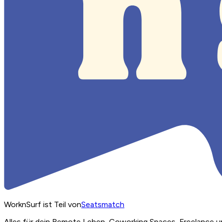
WorknSurf ist Teil von
Seatsmatch
Alles für dein Remote Leben, Coworking Spaces, Freelance u