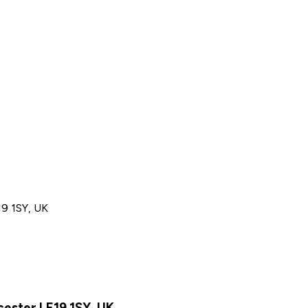
19 1SY, UK
cester LE19 1SY, UK