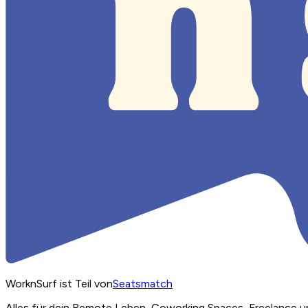
WorknSurf ist Teil von
Seatsmatch
Alles für dein Remote Leben, Coworking Spaces, Freelance u