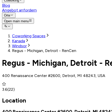
Coworking
Blog
Angebot anfordern
Orte
Open main menu
Coworking Spaces
Kanada
Windsor
Regus - Michigan, Detroit - RenCen
Regus - Michigan, Detroit - 
400 Renaissance Center #2600, Detroit, MI 48243, USA
3.6
(
22
)
Location
400 Renaissance Center #2600, Detroit, MI 4824