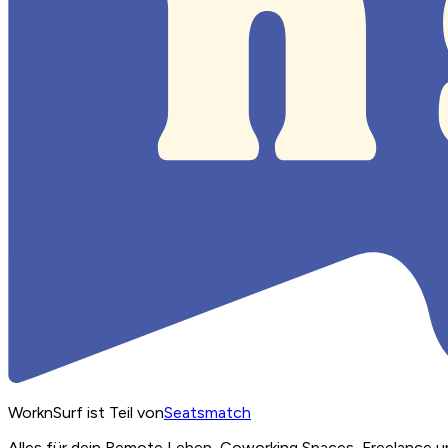
WorknSurf ist Teil von
Seatsmatch
Alles für dein Remote Leben, Coworking Spaces, Freelance u