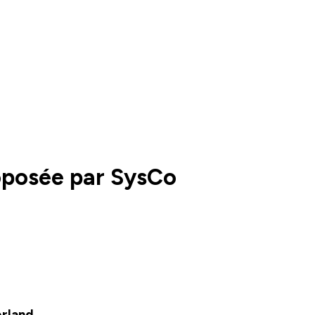
roposée par SysCo
erland