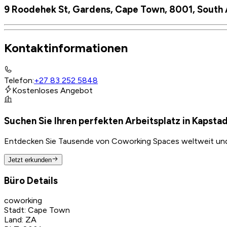
9 Roodehek St, Gardens, Cape Town, 8001, South 
Kontaktinformationen
Telefon
:
+27 83 252 5848
Kostenloses Angebot
Suchen Sie Ihren perfekten Arbeitsplatz in Kapsta
Entdecken Sie Tausende von Coworking Spaces weltweit und f
Jetzt erkunden
Büro Details
coworking
Stadt
:
Cape Town
Land
:
ZA