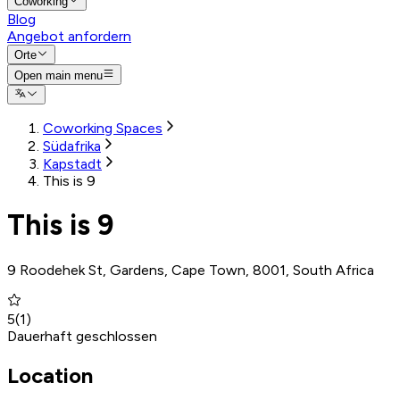
Coworking
Blog
Angebot anfordern
Orte
Open main menu
Coworking Spaces
Südafrika
Kapstadt
This is 9
This is 9
9 Roodehek St, Gardens, Cape Town, 8001, South Africa
5
(
1
)
Dauerhaft geschlossen
Location