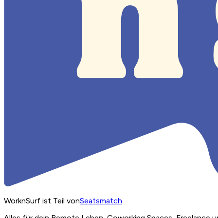
WorknSurf ist Teil von
Seatsmatch
Alles für dein Remote Leben, Coworking Spaces, Freelance u