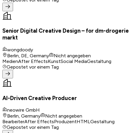
Senior Digital Creative Design – for dm-drogerie
markt
wongdoody
Berlin, DE, Germany
Nicht angegeben
Medien
After Effects
Kunst
Social Media
Gestaltung
Gepostet
vor einem Tag
AI-Driven Creative Producer
neowire GmbH
Berlin, Germany
Nicht angegeben
Bearbeiter
After Effects
Produzent
HTML
Gestaltung
Gepostet
vor einem Tag