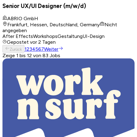
Senior UX/UI Designer (m/w/d)
ABRIO GmbH
Frankfurt, Hessen, Deutschland, Germany
Nicht
angegeben
After Effects
Workshops
Gestaltung
UI-Design
Gepostet
vor 2 Tagen
1
2
3
4
5
6
7
Weiter
Zurück
Zeige 1 bis 12 von 83 Jobs