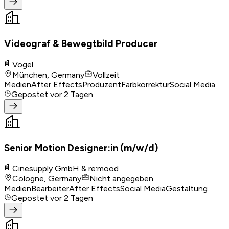
Videograf & Bewegtbild Producer
Vogel
München, Germany
Vollzeit
Medien
After Effects
Produzent
Farbkorrektur
Social Media
Gepostet
vor 2 Tagen
Senior Motion Designer:in (m/w/d)
Cinesupply GmbH & re:mood
Cologne, Germany
Nicht angegeben
Medien
Bearbeiter
After Effects
Social Media
Gestaltung
Gepostet
vor 2 Tagen