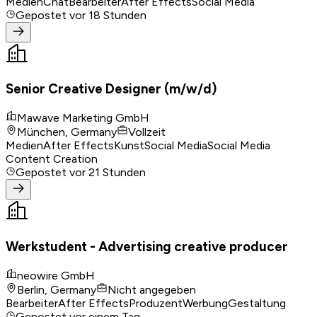
Medien
Chat
Bearbeiter
After Effects
Social Media
Gepostet
vor 18 Stunden
Senior Creative Designer (m/w/d)
Mawave Marketing GmbH
München, Germany
Vollzeit
Medien
After Effects
Kunst
Social Media
Social Media
Content Creation
Gepostet
vor 21 Stunden
Werkstudent - Advertising creative producer
neowire GmbH
Berlin, Germany
Nicht angegeben
Bearbeiter
After Effects
Produzent
Werbung
Gestaltung
Gepostet
vor einem Tag