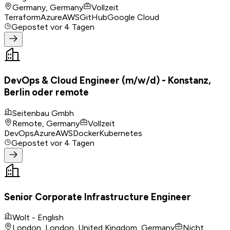
Germany, Germany
Vollzeit
Terraform
Azure
AWS
GitHub
Google Cloud
Gepostet
vor 4 Tagen
DevOps & Cloud Engineer (m/w/d) - Konstanz,
Berlin oder remote
Seitenbau Gmbh
Remote, Germany
Vollzeit
DevOps
Azure
AWS
Docker
Kubernetes
Gepostet
vor 4 Tagen
Senior Corporate Infrastructure Engineer
Wolt - English
London, London, United Kingdom, Germany
Nicht