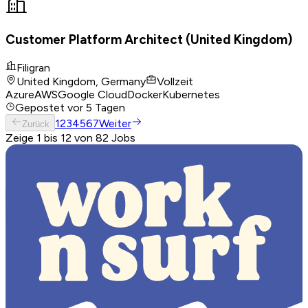
Customer Platform Architect (United Kingdom)
Filigran
United Kingdom, Germany
Vollzeit
Azure
AWS
Google Cloud
Docker
Kubernetes
Gepostet
vor 5 Tagen
1
2
3
4
5
6
7
Weiter
Zurück
Zeige 1 bis 12 von 82 Jobs