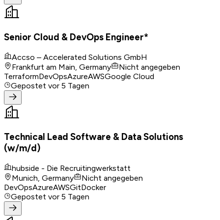
Senior Cloud & DevOps Engineer*
Accso – Accelerated Solutions GmbH
Frankfurt am Main, Germany
Nicht angegeben
Terraform
DevOps
Azure
AWS
Google Cloud
Gepostet
vor 5 Tagen
Technical Lead Software & Data Solutions
(w/m/d)
hubside - Die Recruitingwerkstatt
Munich, Germany
Nicht angegeben
DevOps
Azure
AWS
Git
Docker
Gepostet
vor 5 Tagen