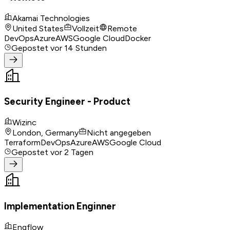
Akamai Technologies
United States
Vollzeit
Remote
DevOps
Azure
AWS
Google Cloud
Docker
Gepostet
vor 14 Stunden
Security Engineer - Product
Wizinc
London, Germany
Nicht angegeben
Terraform
DevOps
Azure
AWS
Google Cloud
Gepostet
vor 2 Tagen
Implementation Enginner
Engflow