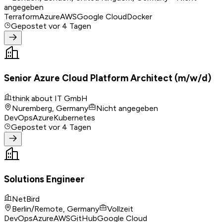
angegeben
Terraform
Azure
AWS
Google Cloud
Docker
Gepostet
vor 4 Tagen
Senior Azure Cloud Platform Architect (m/w/d)
think about IT GmbH
Nuremberg, Germany
Nicht angegeben
DevOps
Azure
Kubernetes
Gepostet
vor 4 Tagen
Solutions Engineer
NetBird
Berlin/Remote, Germany
Vollzeit
DevOps
Azure
AWS
GitHub
Google Cloud