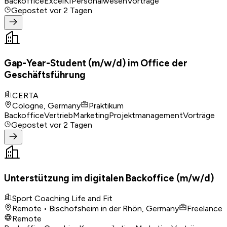
Backoffice
Excel
KI
Personalwesen
Vorträge
Gepostet
vor 2 Tagen
Gap-Year-Student (m/w/d) im Office der
Geschäftsführung
CERTA
Cologne, Germany
Praktikum
Backoffice
Vertrieb
Marketing
Projektmanagement
Vorträge
Gepostet
vor 2 Tagen
Unterstützung im digitalen Backoffice (m/w/d)
Sport Coaching Life and Fit
Remote • Bischofsheim in der Rhön, Germany
Freelance
Remote