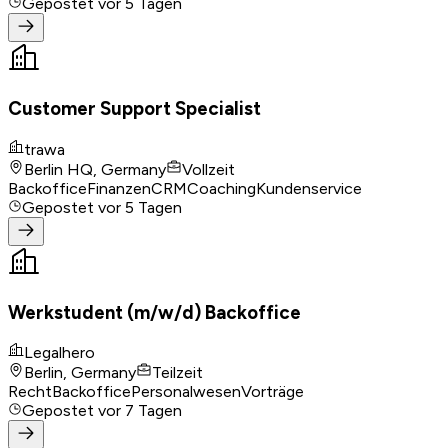
Gepostet
vor 5 Tagen
Customer Support Specialist
trawa
Berlin HQ, Germany
Vollzeit
Backoffice
Finanzen
CRM
Coaching
Kundenservice
Gepostet
vor 5 Tagen
Werkstudent (m/w/d) Backoffice
Legalhero
Berlin, Germany
Teilzeit
Recht
Backoffice
Personalwesen
Vorträge
Gepostet
vor 7 Tagen