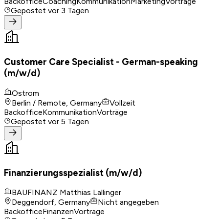
Backoffice
Coaching
Kommunikation
Marketing
Vorträge
Gepostet
vor 3 Tagen
Customer Care Specialist - German-speaking
(m/w/d)
Ostrom
Berlin / Remote, Germany
Vollzeit
Backoffice
Kommunikation
Vorträge
Gepostet
vor 5 Tagen
Finanzierungsspezialist (m/w/d)
BAUFINANZ Matthias Lallinger
Deggendorf, Germany
Nicht angegeben
Backoffice
Finanzen
Vorträge