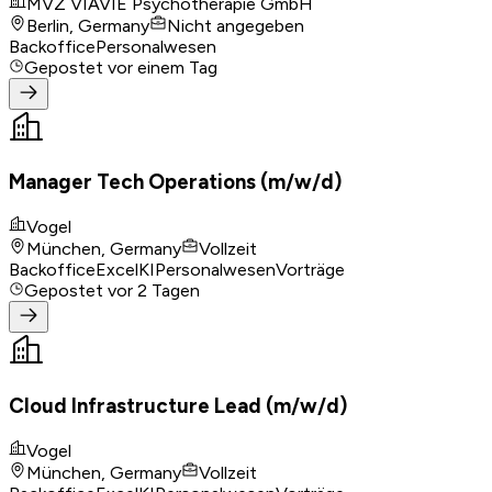
MVZ VIAVIE Psychotherapie GmbH
Berlin, Germany
Nicht angegeben
Backoffice
Personalwesen
Gepostet
vor einem Tag
Manager Tech Operations (m/w/d)
Vogel
München, Germany
Vollzeit
Backoffice
Excel
KI
Personalwesen
Vorträge
Gepostet
vor 2 Tagen
Cloud Infrastructure Lead (m/w/d)
Vogel
München, Germany
Vollzeit