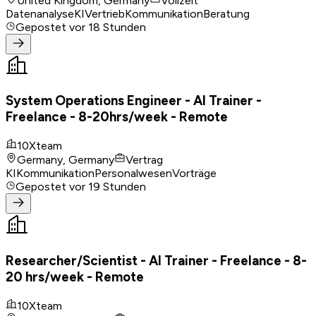
United Kingdom, Germany
Vollzeit
Datenanalyse
KI
Vertrieb
Kommunikation
Beratung
Gepostet
vor 18 Stunden
System Operations Engineer - AI Trainer -
Freelance - 8-20hrs/week - Remote
10Xteam
Germany, Germany
Vertrag
KI
Kommunikation
Personalwesen
Vorträge
Gepostet
vor 19 Stunden
Researcher/Scientist - AI Trainer - Freelance - 8-
20 hrs/week - Remote
10Xteam