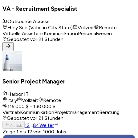
VA - Recruitment Specialist
Outsource Access
Holy See (Vatican City State)
Vollzeit
Remote
Virtuelle Assistenz
Kommunikation
Personalwesen
Gepostet
vor 21 Stunden
Senior Project Manager
Harbor IT
Italy
Vollzeit
Remote
115.000 $ - 130.000 $
Vertrieb
Kommunikation
Projektmanagement
Beratung
Gepostet
vor 21 Stunden
1
2
…
84
Weiter
Zurück
Zeige 1 bis 12 von 1000 Jobs