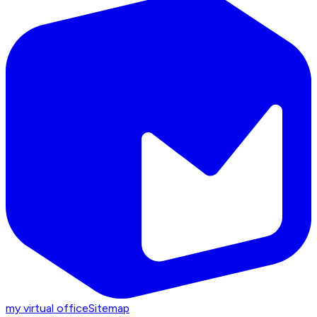
my virtual office
Sitemap