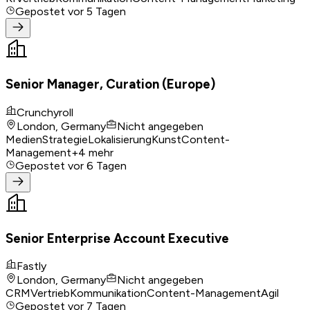
Gepostet
vor 5 Tagen
Senior Manager, Curation (Europe)
Crunchyroll
London, Germany
Nicht angegeben
Medien
Strategie
Lokalisierung
Kunst
Content-
Management
+
4
mehr
Gepostet
vor 6 Tagen
Senior Enterprise Account Executive
Fastly
London, Germany
Nicht angegeben
CRM
Vertrieb
Kommunikation
Content-Management
Agil
Gepostet
vor 7 Tagen