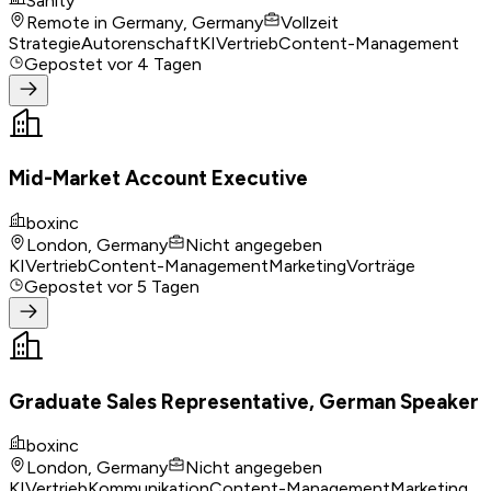
Sanity
Remote in Germany, Germany
Vollzeit
Strategie
Autorenschaft
KI
Vertrieb
Content-Management
Gepostet
vor 4 Tagen
Mid-Market Account Executive
boxinc
London, Germany
Nicht angegeben
KI
Vertrieb
Content-Management
Marketing
Vorträge
Gepostet
vor 5 Tagen
Graduate Sales Representative, German Speaker
boxinc
London, Germany
Nicht angegeben
KI
Vertrieb
Kommunikation
Content-Management
Marketing