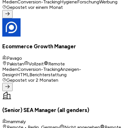
Medien
Conversion-Tracking
Hygiene
Forschung
Werbung
Gepostet
vor einem Monat
Ecommerce Growth Manager
Pavago
Pakistan
Vollzeit
Remote
Medien
Conversion-Tracking
Anzeigen-
Design
HTML
Berichterstattung
Gepostet
vor 2 Monaten
(Senior) SEA Manager (all genders)
mammaly
Remote • Berlin, Germany
Nicht angegeben
Remote