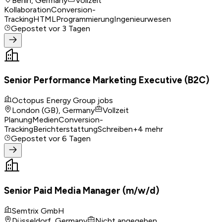
Berlin, Germany
Vollzeit
Kollaboration
Conversion-
Tracking
HTML
Programmierung
Ingenieurwesen
Gepostet
vor 3 Tagen
Senior Performance Marketing Executive (B2C)
Octopus Energy Group jobs
London (GB), Germany
Vollzeit
Planung
Medien
Conversion-
Tracking
Berichterstattung
Schreiben
+
4
mehr
Gepostet
vor 6 Tagen
Senior Paid Media Manager (m/w/d)
Semtrix GmbH
Düsseldorf, Germany
Nicht angegeben