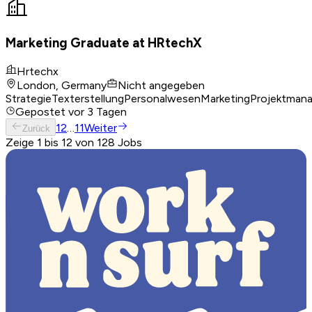
Marketing Graduate at HRtechX
Hrtechx
London, Germany
Nicht angegeben
Strategie
Texterstellung
Personalwesen
Marketing
Projektman
Gepostet
vor 3 Tagen
1
2
…
11
Weiter
Zurück
Zeige 1 bis 12 von 128 Jobs