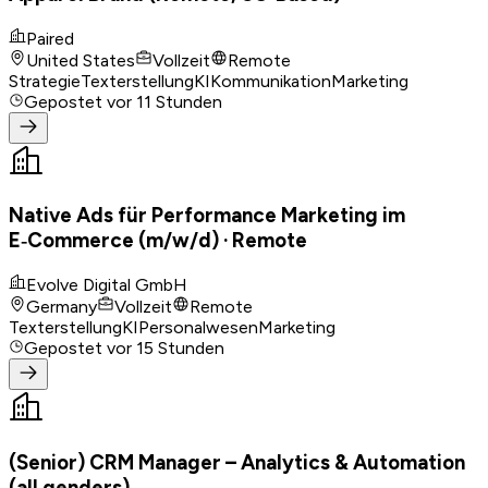
Paired
United States
Vollzeit
Remote
Strategie
Texterstellung
KI
Kommunikation
Marketing
Gepostet
vor 11 Stunden
Native Ads für Performance Marketing im
E‑Commerce (m/w/d) · Remote
Evolve Digital GmbH
Germany
Vollzeit
Remote
Texterstellung
KI
Personalwesen
Marketing
Gepostet
vor 15 Stunden
(Senior) CRM Manager – Analytics & Automation
(all genders)