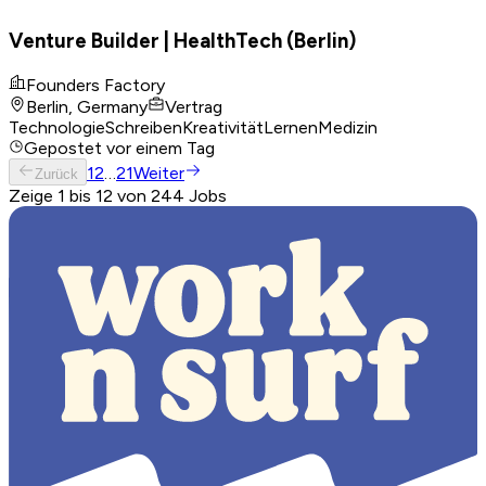
Venture Builder | HealthTech (Berlin)
Founders Factory
Berlin, Germany
Vertrag
Technologie
Schreiben
Kreativität
Lernen
Medizin
Gepostet
vor einem Tag
1
2
…
21
Weiter
Zurück
Zeige 1 bis 12 von 244 Jobs