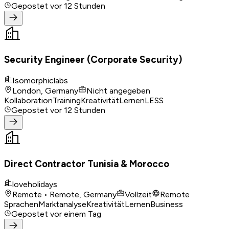
Gepostet
vor 12 Stunden
Security Engineer (Corporate Security)
Isomorphiclabs
London, Germany
Nicht angegeben
Kollaboration
Training
Kreativität
Lernen
LESS
Gepostet
vor 12 Stunden
Direct Contractor Tunisia & Morocco
loveholidays
Remote • Remote, Germany
Vollzeit
Remote
Sprachen
Marktanalyse
Kreativität
Lernen
Business
Gepostet
vor einem Tag