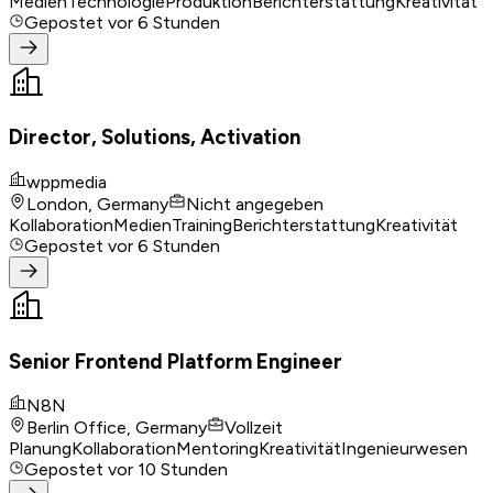
Medien
Technologie
Produktion
Berichterstattung
Kreativität
Gepostet
vor 6 Stunden
Director, Solutions, Activation
wppmedia
London, Germany
Nicht angegeben
Kollaboration
Medien
Training
Berichterstattung
Kreativität
Gepostet
vor 6 Stunden
Senior Frontend Platform Engineer
N8N
Berlin Office, Germany
Vollzeit
Planung
Kollaboration
Mentoring
Kreativität
Ingenieurwesen
Gepostet
vor 10 Stunden