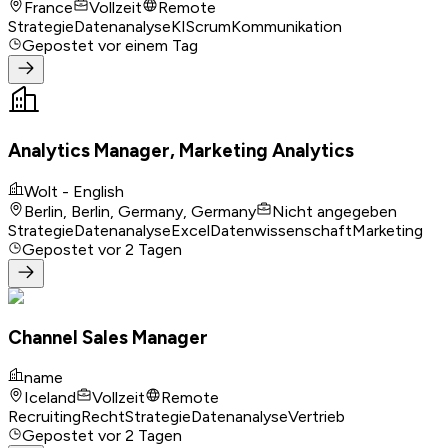
France
Vollzeit
Remote
Strategie
Datenanalyse
KI
Scrum
Kommunikation
Gepostet
vor einem Tag
Analytics Manager, Marketing Analytics
Wolt - English
Berlin, Berlin, Germany, Germany
Nicht angegeben
Strategie
Datenanalyse
Excel
Datenwissenschaft
Marketing
Gepostet
vor 2 Tagen
Channel Sales Manager
name
Iceland
Vollzeit
Remote
Recruiting
Recht
Strategie
Datenanalyse
Vertrieb
Gepostet
vor 2 Tagen