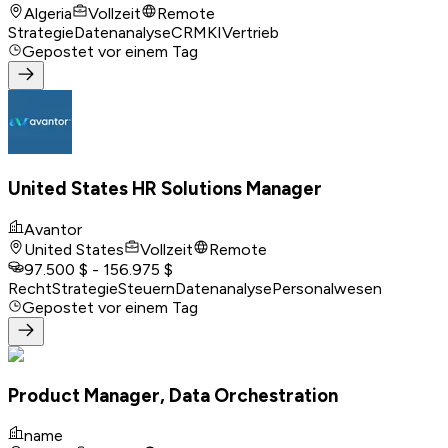
Algeria
Vollzeit
Remote
Strategie
Datenanalyse
CRM
KI
Vertrieb
Gepostet
vor einem Tag
United States HR Solutions Manager
Avantor
United States
Vollzeit
Remote
97.500 $ - 156.975 $
Recht
Strategie
Steuern
Datenanalyse
Personalwesen
Gepostet
vor einem Tag
Product Manager, Data Orchestration
name