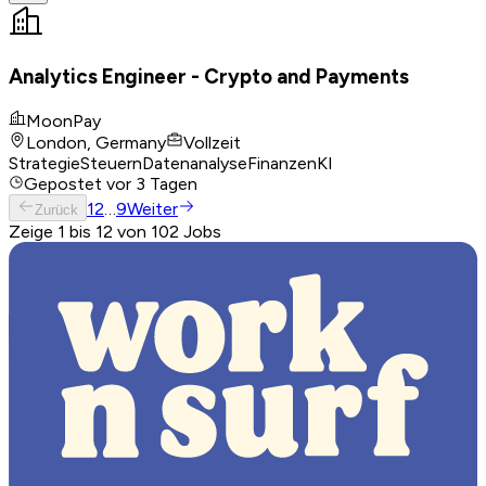
Analytics Engineer - Crypto and Payments
MoonPay
London, Germany
Vollzeit
Strategie
Steuern
Datenanalyse
Finanzen
KI
Gepostet
vor 3 Tagen
1
2
…
9
Weiter
Zurück
Zeige 1 bis 12 von 102 Jobs