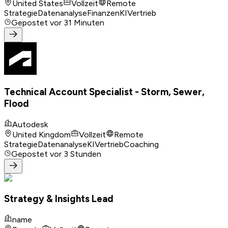
United States
Vollzeit
Remote
Strategie
Datenanalyse
Finanzen
KI
Vertrieb
Gepostet
vor 31 Minuten
Technical Account Specialist - Storm, Sewer,
Flood
Autodesk
United Kingdom
Vollzeit
Remote
Strategie
Datenanalyse
KI
Vertrieb
Coaching
Gepostet
vor 3 Stunden
Strategy & Insights Lead
name