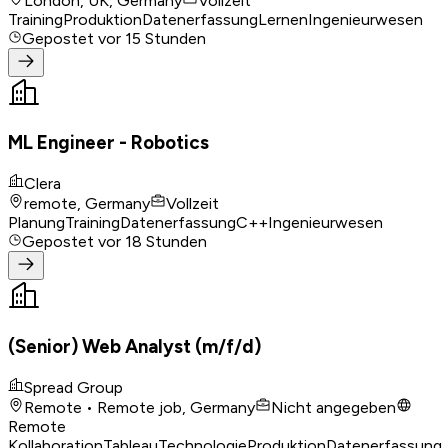
London, UK, Germany
Vollzeit
Training
Produktion
Datenerfassung
Lernen
Ingenieurwesen
Gepostet
vor 15 Stunden
ML Engineer - Robotics
Clera
remote, Germany
Vollzeit
Planung
Training
Datenerfassung
C++
Ingenieurwesen
Gepostet
vor 18 Stunden
(Senior) Web Analyst (m/f/d)
Spread Group
Remote • Remote job, Germany
Nicht angegeben
Remote
Kollaboration
Tableau
Technologie
Produktion
Datenerfassung