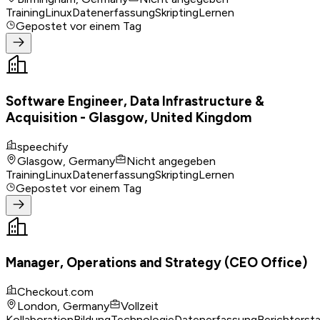
Training
Linux
Datenerfassung
Skripting
Lernen
Gepostet
vor einem Tag
Software Engineer, Data Infrastructure &
Acquisition - Glasgow, United Kingdom
speechify
Glasgow, Germany
Nicht angegeben
Training
Linux
Datenerfassung
Skripting
Lernen
Gepostet
vor einem Tag
Manager, Operations and Strategy (CEO Office)
Checkout.com
London, Germany
Vollzeit
Kollaboration
Bildung
Technologie
Datenerfassung
Berichterst