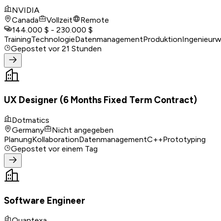
NVIDIA
Canada
Vollzeit
Remote
144.000 $ - 230.000 $
Training
Technologie
Datenmanagement
Produktion
Ingenieur
Gepostet
vor 21 Stunden
UX Designer (6 Months Fixed Term Contract)
Dotmatics
Germany
Nicht angegeben
Planung
Kollaboration
Datenmanagement
C++
Prototyping
Gepostet
vor einem Tag
Software Engineer
Quantexa