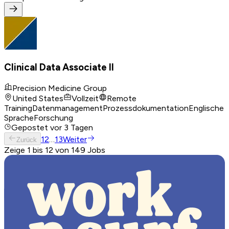
Clinical Data Associate II
Precision Medicine Group
United States
Vollzeit
Remote
Training
Datenmanagement
Prozessdokumentation
Englische
Sprache
Forschung
Gepostet
vor 3 Tagen
1
2
…
13
Weiter
Zurück
Zeige 1 bis 12 von 149 Jobs