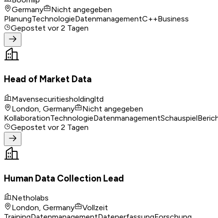
Germany
Nicht angegeben
Planung
Technologie
Datenmanagement
C++
Business
Gepostet
vor 2 Tagen
Head of Market Data
Mavensecuritiesholdingltd
London, Germany
Nicht angegeben
Kollaboration
Technologie
Datenmanagement
Schauspiel
Beric
Gepostet
vor 2 Tagen
Human Data Collection Lead
Netholabs
London, Germany
Vollzeit
Training
Datenmanagement
Datenerfassung
Forschung