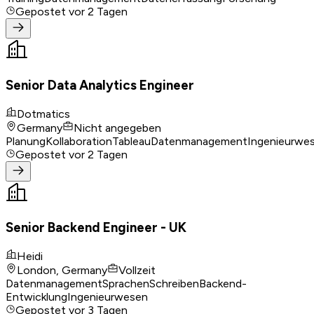
Gepostet
vor 2 Tagen
Senior Data Analytics Engineer
Dotmatics
Germany
Nicht angegeben
Planung
Kollaboration
Tableau
Datenmanagement
Ingenieurwe
Gepostet
vor 2 Tagen
Senior Backend Engineer - UK
Heidi
London, Germany
Vollzeit
Datenmanagement
Sprachen
Schreiben
Backend-
Entwicklung
Ingenieurwesen
Gepostet
vor 3 Tagen