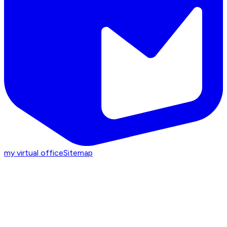
my virtual office
Sitemap