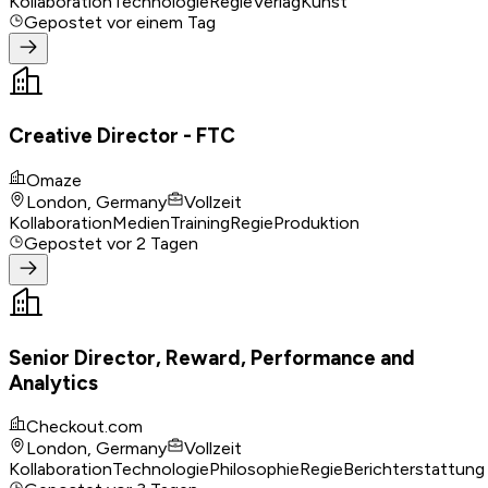
Kollaboration
Technologie
Regie
Verlag
Kunst
Gepostet
vor einem Tag
Creative Director - FTC
Omaze
London, Germany
Vollzeit
Kollaboration
Medien
Training
Regie
Produktion
Gepostet
vor 2 Tagen
Senior Director, Reward, Performance and
Analytics
Checkout.com
London, Germany
Vollzeit
Kollaboration
Technologie
Philosophie
Regie
Berichterstattung