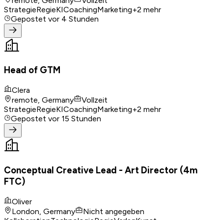
remote, Germany
Vollzeit
Strategie
Regie
KI
Coaching
Marketing
+
2
mehr
Gepostet
vor 4 Stunden
Head of GTM
Clera
remote, Germany
Vollzeit
Strategie
Regie
KI
Coaching
Marketing
+
2
mehr
Gepostet
vor 15 Stunden
Conceptual Creative Lead - Art Director (4m
FTC)
Oliver
London, Germany
Nicht angegeben