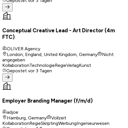
Gepostet
vor 3 Tagen
Conceptual Creative Lead - Art Director (4m
FTC)
OLIVER Agency
London, England, United Kingdom, Germany
Nicht
angegeben
Kollaboration
Technologie
Regie
Verlag
Kunst
Gepostet
vor 3 Tagen
Employer Branding Manager (f/m/d)
adjoe
Hamburg, Germany
Vollzeit
Kollaboration
Regie
Skripting
Werbung
Ingenieurwesen