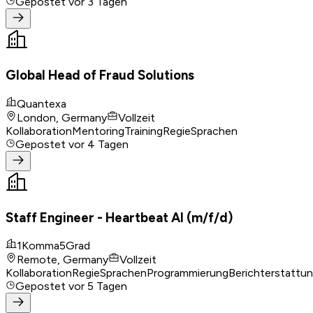
Gepostet
vor 3 Tagen
Global Head of Fraud Solutions
Quantexa
London, Germany
Vollzeit
Kollaboration
Mentoring
Training
Regie
Sprachen
Gepostet
vor 4 Tagen
Staff Engineer - Heartbeat AI (m/f/d)
1Komma5Grad
Remote, Germany
Vollzeit
Kollaboration
Regie
Sprachen
Programmierung
Berichterstattu
Gepostet
vor 5 Tagen