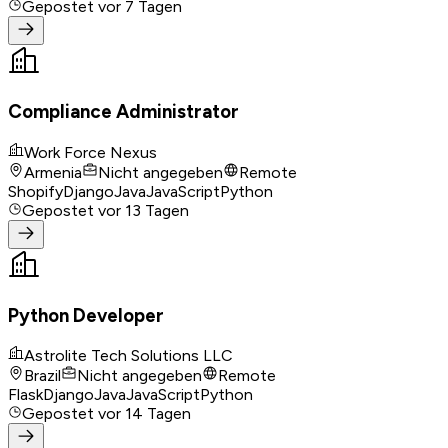
Gepostet
vor 7 Tagen
Compliance Administrator
Work Force Nexus
Armenia
Nicht angegeben
Remote
Shopify
Django
Java
JavaScript
Python
Gepostet
vor 13 Tagen
Python Developer
Astrolite Tech Solutions LLC
Brazil
Nicht angegeben
Remote
Flask
Django
Java
JavaScript
Python
Gepostet
vor 14 Tagen