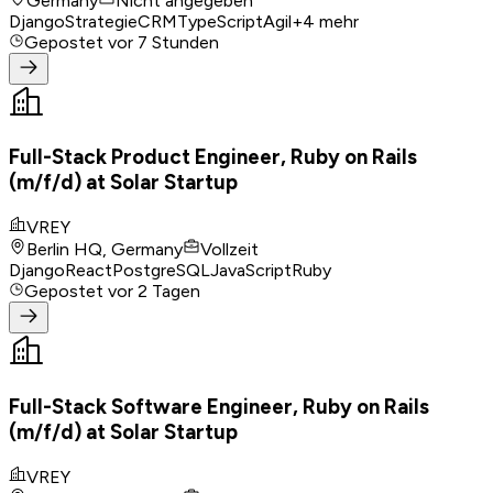
Germany
Nicht angegeben
Django
Strategie
CRM
TypeScript
Agil
+
4
mehr
Gepostet
vor 7 Stunden
Full-Stack Product Engineer, Ruby on Rails
(m/f/d) at Solar Startup
VREY
Berlin HQ, Germany
Vollzeit
Django
React
PostgreSQL
JavaScript
Ruby
Gepostet
vor 2 Tagen
Full-Stack Software Engineer, Ruby on Rails
(m/f/d) at Solar Startup
VREY