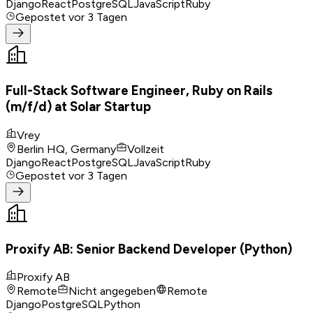
Django
React
PostgreSQL
JavaScript
Ruby
Gepostet
vor 3 Tagen
Full-Stack Software Engineer, Ruby on Rails
(m/f/d) at Solar Startup
Vrey
Berlin HQ, Germany
Vollzeit
Django
React
PostgreSQL
JavaScript
Ruby
Gepostet
vor 3 Tagen
Proxify AB: Senior Backend Developer (Python)
Proxify AB
Remote
Nicht angegeben
Remote
Django
PostgreSQL
Python