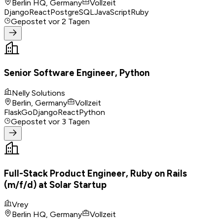
Berlin HQ, Germany
Vollzeit
Django
React
PostgreSQL
JavaScript
Ruby
Gepostet
vor 2 Tagen
Senior Software Engineer, Python
Nelly Solutions
Berlin, Germany
Vollzeit
Flask
Go
Django
React
Python
Gepostet
vor 3 Tagen
Full-Stack Product Engineer, Ruby on Rails
(m/f/d) at Solar Startup
Vrey
Berlin HQ, Germany
Vollzeit