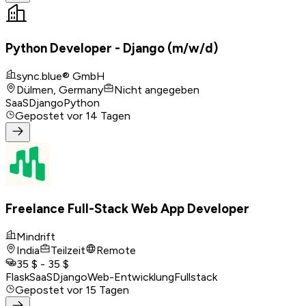
Python Developer - Django (m/w/d)
sync.blue® GmbH
Dülmen, Germany
Nicht angegeben
SaaS
Django
Python
Gepostet
vor 14 Tagen
Freelance Full-Stack Web App Developer
Mindrift
India
Teilzeit
Remote
35 $ - 35 $
Flask
SaaS
Django
Web-Entwicklung
Fullstack
Gepostet
vor 15 Tagen