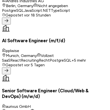
Andres Industries AG
Berlin, Germany
Nicht angegeben
PostgreSQL
JavaScript
.NET
TypeScript
Gepostet
vor 18 Stunden
AI Software Engineer (m/f/d)
pplwise
Munich, Germany
Vollzeit
SaaS
React
Recruiting
Recht
PostgreSQL
+
5
mehr
Gepostet
vor 5 Tagen
Senior Software Engineer (Cloud/Web &
DevOps) (m/w/d)
aurivus GmbH