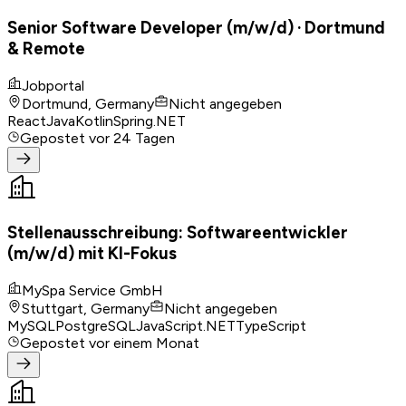
Senior Software Developer (m/w/d) · Dortmund
& Remote
Jobportal
Dortmund, Germany
Nicht angegeben
React
Java
Kotlin
Spring
.NET
Gepostet
vor 24 Tagen
Stellenausschreibung: Softwareentwickler
(m/w/d) mit KI-Fokus
MySpa Service GmbH
Stuttgart, Germany
Nicht angegeben
MySQL
PostgreSQL
JavaScript
.NET
TypeScript
Gepostet
vor einem Monat