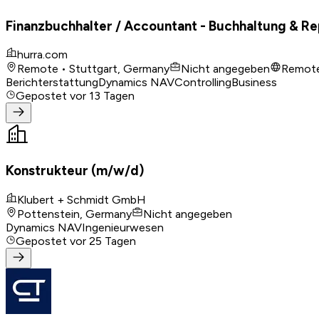
Finanzbuchhalter / Accountant - Buchhaltung & Re
hurra.com
Remote • Stuttgart, Germany
Nicht angegeben
Remot
Berichterstattung
Dynamics NAV
Controlling
Business
Gepostet
vor 13 Tagen
Konstrukteur (m/w/d)
Klubert + Schmidt GmbH
Pottenstein, Germany
Nicht angegeben
Dynamics NAV
Ingenieurwesen
Gepostet
vor 25 Tagen