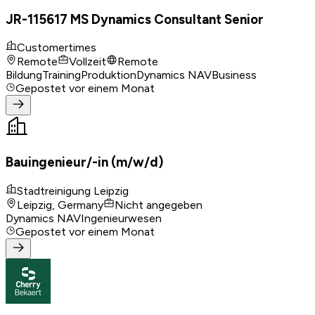
JR-115617 MS Dynamics Consultant Senior
Customertimes
Remote
Vollzeit
Remote
Bildung
Training
Produktion
Dynamics NAV
Business
Gepostet
vor einem Monat
Bauingenieur/-in (m/w/d)
Stadtreinigung Leipzig
Leipzig, Germany
Nicht angegeben
Dynamics NAV
Ingenieurwesen
Gepostet
vor einem Monat