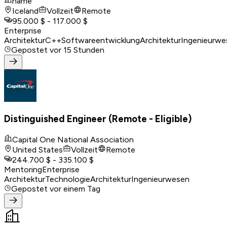
name
Iceland
Vollzeit
Remote
95.000 $ - 117.000 $
Enterprise
Architektur
C++
Softwareentwicklung
Architektur
Ingenieurwe
Gepostet
vor 15 Stunden
Distinguished Engineer (Remote - Eligible)
Capital One National Association
United States
Vollzeit
Remote
244.700 $ - 335.100 $
Mentoring
Enterprise
Architektur
Technologie
Architektur
Ingenieurwesen
Gepostet
vor einem Tag