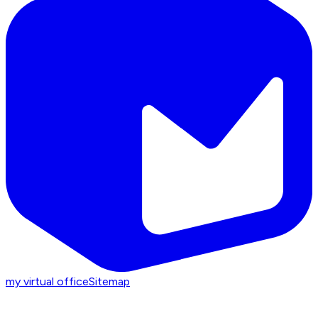
my virtual office
Sitemap