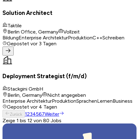
Solution Architect
Taktile
Berlin Office, Germany
Vollzeit
Bildung
Enterprise Architektur
Produktion
C++
Schreiben
Gepostet
vor 3 Tagen
Deployment Strategist (f/m/d)
Stackgini GmbH
Berlin, Germany
Nicht angegeben
Enterprise Architektur
Produktion
Sprachen
Lernen
Business
Gepostet
vor 4 Tagen
1
2
3
4
5
6
7
Weiter
Zurück
Zeige 1 bis 12 von 80 Jobs