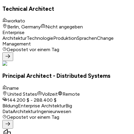
Technical Architect
workato
Berlin, Germany
Nicht angegeben
Enterprise
Architektur
Technologie
Produktion
Sprachen
Change
Management
Gepostet
vor einem Tag
Principal Architect - Distributed Systems
name
United States
Vollzeit
Remote
144.200 $ - 288.400 $
Bildung
Enterprise Architektur
Big
Data
Architektur
Ingenieurwesen
Gepostet
vor einem Tag