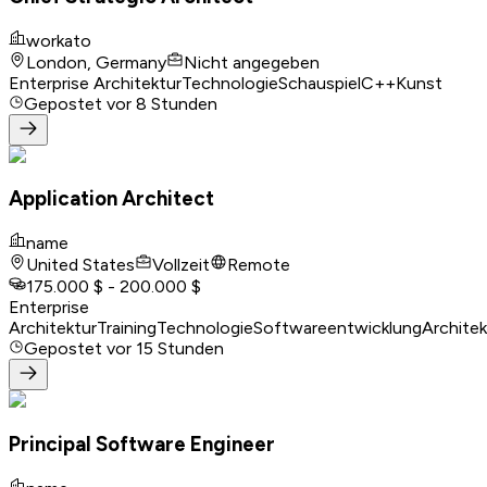
workato
London, Germany
Nicht angegeben
Enterprise Architektur
Technologie
Schauspiel
C++
Kunst
Gepostet
vor 8 Stunden
Application Architect
name
United States
Vollzeit
Remote
175.000 $ - 200.000 $
Enterprise
Architektur
Training
Technologie
Softwareentwicklung
Architek
Gepostet
vor 15 Stunden
Principal Software Engineer