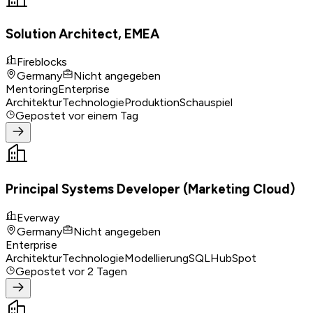
Solution Architect, EMEA
Fireblocks
Germany
Nicht angegeben
Mentoring
Enterprise
Architektur
Technologie
Produktion
Schauspiel
Gepostet
vor einem Tag
Principal Systems Developer (Marketing Cloud)
Everway
Germany
Nicht angegeben
Enterprise
Architektur
Technologie
Modellierung
SQL
HubSpot
Gepostet
vor 2 Tagen