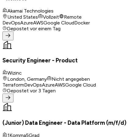
Akamai Technologies
United States
Vollzeit
Remote
DevOps
Azure
AWS
Google Cloud
Docker
Gepostet
vor einem Tag
Security Engineer - Product
Wizinc
London, Germany
Nicht angegeben
Terraform
DevOps
Azure
AWS
Google Cloud
Gepostet
vor 3 Tagen
(Junior) Data Engineer - Data Platform (m/f/d)
1Komma5Grad