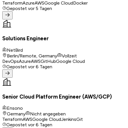
Terraform
Azure
AWS
Google Cloud
Docker
Gepostet
vor 5 Tagen
Solutions Engineer
NetBird
Berlin/Remote, Germany
Vollzeit
DevOps
Azure
AWS
GitHub
Google Cloud
Gepostet
vor 6 Tagen
Senior Cloud Platform Engineer (AWS/GCP)
Ensono
Germany
Nicht angegeben
Terraform
AWS
Google Cloud
Jenkins
Git
Gepostet
vor 6 Tagen