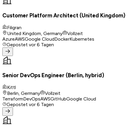
Customer Platform Architect (United Kingdom)
Filigran
United Kingdom, Germany
Vollzeit
Azure
AWS
Google Cloud
Docker
Kubernetes
Gepostet
vor 6 Tagen
Senior DevOps Engineer (Berlin, hybrid)
Kittl
Berlin, Germany
Vollzeit
Terraform
DevOps
AWS
GitHub
Google Cloud
Gepostet
vor 6 Tagen