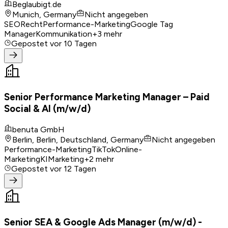
Beglaubigt.de
Munich, Germany
Nicht angegeben
SEO
Recht
Performance-Marketing
Google Tag
Manager
Kommunikation
+
3
mehr
Gepostet
vor 10 Tagen
Senior Performance Marketing Manager – Paid
Social & AI (m/w/d)
benuta GmbH
Berlin, Berlin, Deutschland, Germany
Nicht angegeben
Performance-Marketing
TikTok
Online-
Marketing
KI
Marketing
+
2
mehr
Gepostet
vor 12 Tagen
Senior SEA & Google Ads Manager (m/w/d) -