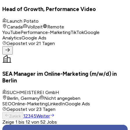
Head of Growth, Performance Video
Launch Potato
Canada
Vollzeit
Remote
YouTube
Performance-Marketing
TikTok
Google
Analytics
Google Ads
Gepostet
vor 21 Tagen
SEA Manager im Online-Marketing (m/w/d) in
Berlin
SUCHMEISTEREI GmbH
Berlin, Germany
Nicht angegeben
SEO
Online-Marketing
LinkedIn
Google Ads
Gepostet
vor 23 Tagen
1
2
3
4
5
Weiter
Zurück
Zeige 1 bis 12 von 52 Jobs