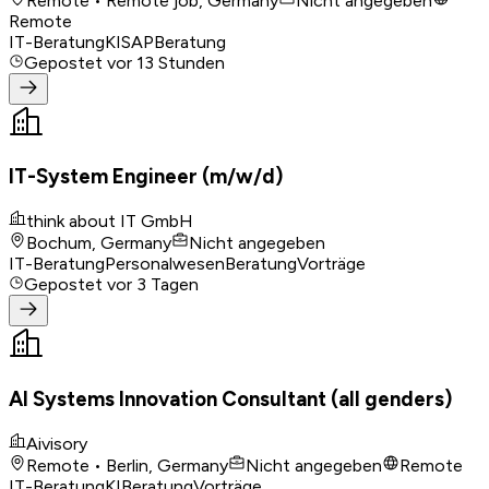
Remote • Remote job, Germany
Nicht angegeben
Remote
IT-Beratung
KI
SAP
Beratung
Gepostet
vor 13 Stunden
IT-System Engineer (m/w/d)
think about IT GmbH
Bochum, Germany
Nicht angegeben
IT-Beratung
Personalwesen
Beratung
Vorträge
Gepostet
vor 3 Tagen
AI Systems Innovation Consultant (all genders)
Aivisory
Remote • Berlin, Germany
Nicht angegeben
Remote
IT-Beratung
KI
Beratung
Vorträge