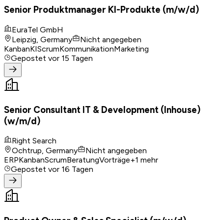
Senior Produktmanager KI-Produkte (m/w/d)
EuraTel GmbH
Leipzig, Germany
Nicht angegeben
Kanban
KI
Scrum
Kommunikation
Marketing
Gepostet
vor 15 Tagen
Senior Consultant IT & Development (Inhouse)
(w/m/d)
Right Search
Ochtrup, Germany
Nicht angegeben
ERP
Kanban
Scrum
Beratung
Vorträge
+
1
mehr
Gepostet
vor 16 Tagen