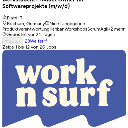
Softwareprojekte (m/w/d)
Platri IT
Bochum, Germany
Nicht angegeben
Produktverantwortung
Kanban
Workshops
Scrum
Agil
+
2
mehr
Gepostet
vor 24 Tagen
1
2
3
Weiter
Zurück
Zeige 1 bis 12 von 26 Jobs