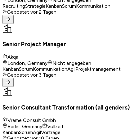
London, Germany
Nicht angegeben
Recruiting
Strategie
Kanban
Scrum
Kommunikation
Gepostet
vor 2 Tagen
Senior Project Manager
Akqa
London, Germany
Nicht angegeben
Kanban
Scrum
Kommunikation
Agil
Projektmanagement
Gepostet
vor 3 Tagen
Senior Consultant Transformation (all genders)
Vrame Consult Gmbh
Berlin, Germany
Vollzeit
Kanban
Scrum
Agil
Vorträge
Gepostet
vor 10 Tagen