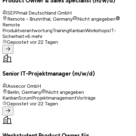
Product Owner & Sales Specialist (m/w/d)
SEPPmail Deutschland GmbH
Remote • Brunnthal, Germany
Nicht angegeben
Remote
Produktverantwortung
Training
Kanban
Workshops
IT-
Sicherheit
+
6
mehr
Gepostet
vor 22 Tagen
Senior IT-Projektmanager (m/w/d)
Assecor GmbH
Berlin, Germany
Nicht angegeben
Kanban
Scrum
Projektmanagement
Vorträge
Gepostet
vor 22 Tagen
Werkstudent Product Owner für