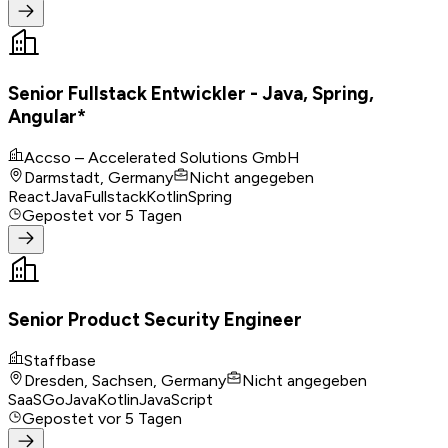
Senior Fullstack Entwickler - Java, Spring,
Angular*
Accso – Accelerated Solutions GmbH
Darmstadt, Germany
Nicht angegeben
React
Java
Fullstack
Kotlin
Spring
Gepostet
vor 5 Tagen
Senior Product Security Engineer
Staffbase
Dresden, Sachsen, Germany
Nicht angegeben
SaaS
Go
Java
Kotlin
JavaScript
Gepostet
vor 5 Tagen