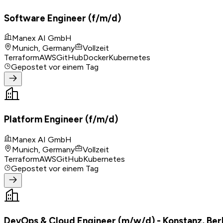
Software Engineer (f/m/d)
Manex AI GmbH
Munich, Germany
Vollzeit
Terraform
AWS
GitHub
Docker
Kubernetes
Gepostet
vor einem Tag
Platform Engineer (f/m/d)
Manex AI GmbH
Munich, Germany
Vollzeit
Terraform
AWS
GitHub
Kubernetes
Gepostet
vor einem Tag
DevOps & Cloud Engineer (m/w/d) - Konstanz, Ber