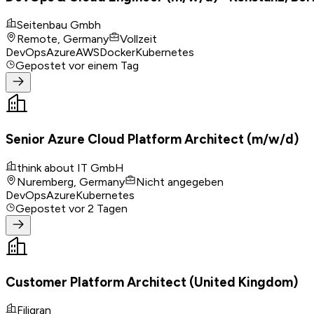
Seitenbau Gmbh
Remote, Germany
Vollzeit
DevOps
Azure
AWS
Docker
Kubernetes
Gepostet
vor einem Tag
Senior Azure Cloud Platform Architect (m/w/d)
think about IT GmbH
Nuremberg, Germany
Nicht angegeben
DevOps
Azure
Kubernetes
Gepostet
vor 2 Tagen
Customer Platform Architect (United Kingdom)
Filigran