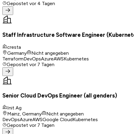
Gepostet
vor 4 Tagen
Staff Infrastructure Software Engineer (Kubernet
cresta
Germany
Nicht angegeben
Terraform
DevOps
Azure
AWS
Kubernetes
Gepostet
vor 7 Tagen
Senior Cloud DevOps Engineer (all genders)
Init Ag
Mainz, Germany
Nicht angegeben
DevOps
Azure
AWS
Google Cloud
Kubernetes
Gepostet
vor 7 Tagen