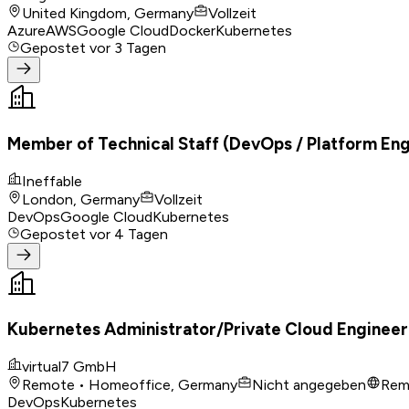
United Kingdom, Germany
Vollzeit
Azure
AWS
Google Cloud
Docker
Kubernetes
Gepostet
vor 3 Tagen
Member of Technical Staff (DevOps / Platform Eng
Ineffable
London, Germany
Vollzeit
DevOps
Google Cloud
Kubernetes
Gepostet
vor 4 Tagen
Kubernetes Administrator/Private Cloud Enginee
virtual7 GmbH
Remote • Homeoffice, Germany
Nicht angegeben
Rem
DevOps
Kubernetes