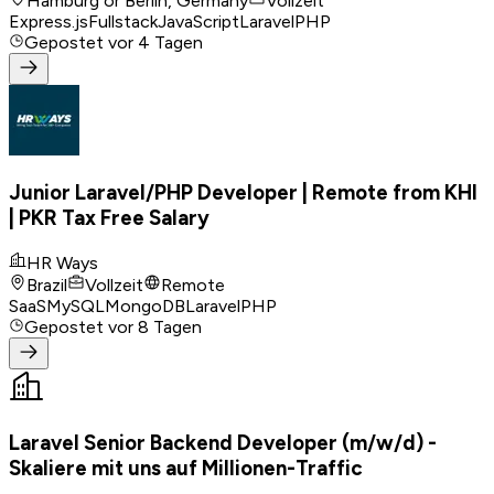
Hamburg or Berlin, Germany
Vollzeit
Express.js
Fullstack
JavaScript
Laravel
PHP
Gepostet
vor 4 Tagen
Junior Laravel/PHP Developer | Remote from KHI
| PKR Tax Free Salary
HR Ways
Brazil
Vollzeit
Remote
SaaS
MySQL
MongoDB
Laravel
PHP
Gepostet
vor 8 Tagen
Laravel Senior Backend Developer (m/w/d) -
Skaliere mit uns auf Millionen-Traffic