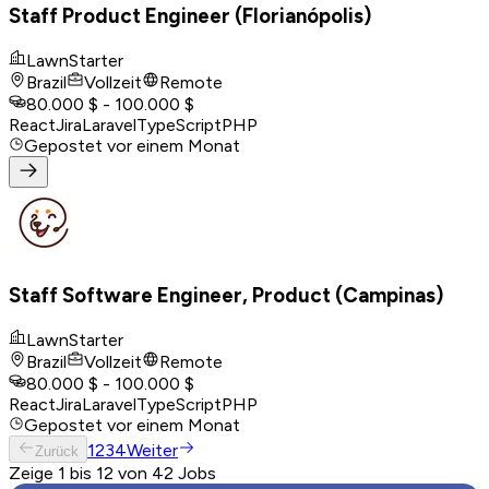
Staff Product Engineer (Florianópolis)
LawnStarter
Brazil
Vollzeit
Remote
80.000 $ - 100.000 $
React
Jira
Laravel
TypeScript
PHP
Gepostet
vor einem Monat
Staff Software Engineer, Product (Campinas)
LawnStarter
Brazil
Vollzeit
Remote
80.000 $ - 100.000 $
React
Jira
Laravel
TypeScript
PHP
Gepostet
vor einem Monat
1
2
3
4
Weiter
Zurück
Zeige 1 bis 12 von 42 Jobs