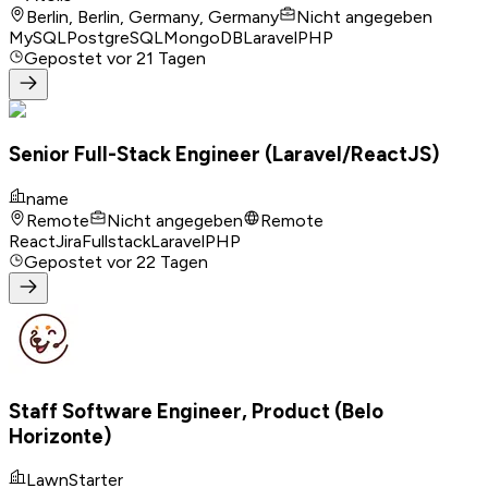
Berlin, Berlin, Germany, Germany
Nicht angegeben
MySQL
PostgreSQL
MongoDB
Laravel
PHP
Gepostet
vor 21 Tagen
Senior Full-Stack Engineer (Laravel/ReactJS)
name
Remote
Nicht angegeben
Remote
React
Jira
Fullstack
Laravel
PHP
Gepostet
vor 22 Tagen
Staff Software Engineer, Product (Belo
Horizonte)
LawnStarter