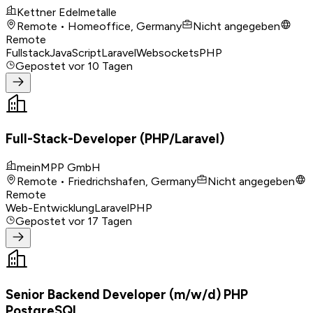
Kettner Edelmetalle
Remote • Homeoffice, Germany
Nicht angegeben
Remote
Fullstack
JavaScript
Laravel
Websockets
PHP
Gepostet
vor 10 Tagen
Full-Stack-Developer (PHP/Laravel)
meinMPP GmbH
Remote • Friedrichshafen, Germany
Nicht angegeben
Remote
Web-Entwicklung
Laravel
PHP
Gepostet
vor 17 Tagen
Senior Backend Developer (m/w/d) PHP
PostgreSQL