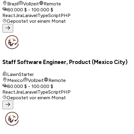
Brazil
Vollzeit
Remote
80.000 $ - 100.000 $
React
Jira
Laravel
TypeScript
PHP
Gepostet
vor einem Monat
Staff Software Engineer, Product (Mexico City)
LawnStarter
Mexico
Vollzeit
Remote
80.000 $ - 100.000 $
React
Jira
Laravel
TypeScript
PHP
Gepostet
vor einem Monat