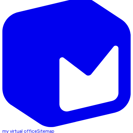
my virtual office
Sitemap