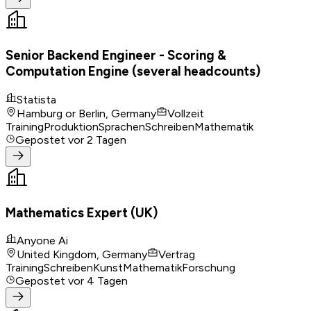
Senior Backend Engineer - Scoring &
Computation Engine (several headcounts)
Statista
Hamburg or Berlin, Germany
Vollzeit
Training
Produktion
Sprachen
Schreiben
Mathematik
Gepostet
vor 2 Tagen
Mathematics Expert (UK)
Anyone Ai
United Kingdom, Germany
Vertrag
Training
Schreiben
Kunst
Mathematik
Forschung
Gepostet
vor 4 Tagen