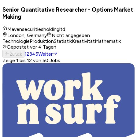
Senior Quantitative Researcher - Options Market
Making
Mavensecuritiesholdingltd
London, Germany
Nicht angegeben
Technologie
Produktion
Statistik
Kreativität
Mathematik
Gepostet
vor 4 Tagen
1
2
3
4
5
Weiter
Zurück
Zeige 1 bis 12 von 50 Jobs