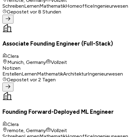
remote, Germany
Vollzeit
Schreiben
Lernen
Mathematik
Homeoffice
Ingenieurwesen
Gepostet
vor 8 Stunden
Associate Founding Engineer (Full-Stack)
Clera
Munich, Germany
Vollzeit
Notizen
Erstellen
Lernen
Mathematik
Architektur
Ingenieurwesen
Gepostet
vor 2 Tagen
Founding Forward-Deployed ML Engineer
Clera
remote, Germany
Vollzeit
Schreiben
Lernen
Mathematik
Homeoffice
Ingenieurwesen